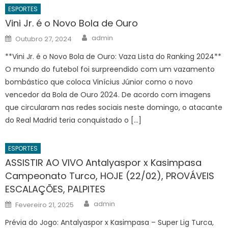
ESPORTES
Vini Jr. é o Novo Bola de Ouro
Author
Posted
admin
Outubro 27, 2024
on
**Vini Jr. é o Novo Bola de Ouro: Vaza Lista do Ranking 2024**
O mundo do futebol foi surpreendido com um vazamento
bombástico que coloca Vinícius Júnior como o novo
vencedor da Bola de Ouro 2024. De acordo com imagens
que circularam nas redes sociais neste domingo, o atacante
do Real Madrid teria conquistado o […]
ESPORTES
ASSISTIR AO VIVO Antalyaspor x Kasimpasa
Campeonato Turco, HOJE (22/02), PROVÁVEIS
ESCALAÇÕES, PALPITES
Author
Posted
admin
Fevereiro 21, 2025
on
Prévia do Jogo: Antalyaspor x Kasimpasa – Super Lig Turca,