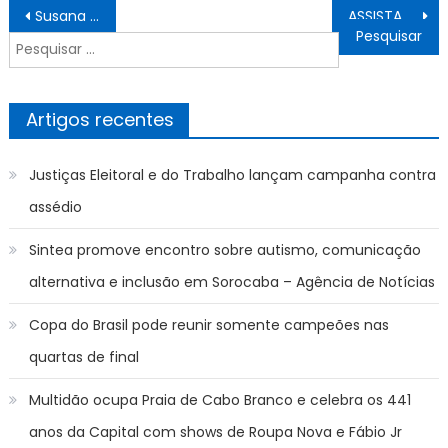
Navegação
Susana Vieira reclama ao vivo no Encontro sobre a Globo e faz brincadeira ameaçadora
ASSISTA Bragantino x Palmeiras E Santos x Corinthians AO VIVO COM IMAGENS CAMPEONATO PAULISTA FEMININO, HOJE (01/06)
de
Pesquisar
artigos
por:
Artigos recentes
Justiças Eleitoral e do Trabalho lançam campanha contra
assédio
Sintea promove encontro sobre autismo, comunicação
alternativa e inclusão em Sorocaba – Agência de Notícias
Copa do Brasil pode reunir somente campeões nas
quartas de final
Multidão ocupa Praia de Cabo Branco e celebra os 441
anos da Capital com shows de Roupa Nova e Fábio Jr