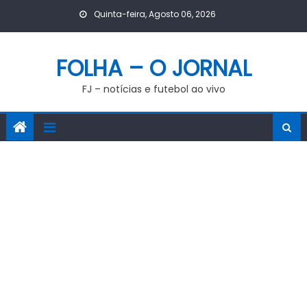
Skip
Quinta-feira, Agosto 06, 2026
to
content
FOLHA – O JORNAL
FJ – notícias e futebol ao vivo