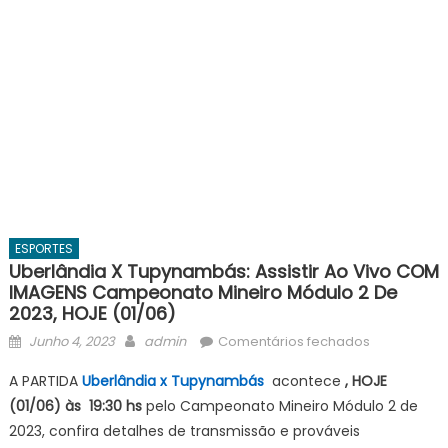
ESPORTES
Uberlândia X Tupynambás: Assistir Ao Vivo COM
IMAGENS Campeonato Mineiro Módulo 2 De
2023, HOJE (01/06)
Posted
Author
em
Junho 4, 2023
admin
Comentários fechados
on
Uberlândia
A PARTIDA
Uberlândia x Tupynambás
acontece
, HOJE
x
(01/06) às 19:30 hs
pelo Campeonato Mineiro Módulo 2 de
Tupynambá
2023, confira detalhes de transmissão e prováveis
assistir