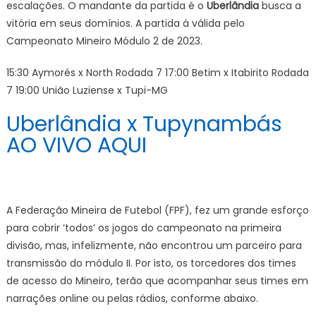
ao
escalações. O mandante da partida é o
Uberlândia
busca a
vivo
vitória em seus domínios. A partida á válida pelo
COM
Campeonato Mineiro Módulo 2 de 2023.
IMAGENS
Campeona
15:30 Aymorés x North Rodada 7 17:00 Betim x Itabirito Rodada
Mineiro
7 19:00 União Luziense x Tupi-MG
Módulo
Uberlândia x Tupynambás
2
de
AO VIVO AQUI
2023,
HOJE
(01/06)
A Federação Mineira de Futebol (FPF), fez um grande esforço
para cobrir ‘todos’ os jogos do campeonato na primeira
divisão, mas, infelizmente, não encontrou um parceiro para
transmissão do módulo II. Por isto, os torcedores dos times
de acesso do Mineiro, terão que acompanhar seus times em
narrações online ou pelas rádios, conforme abaixo.