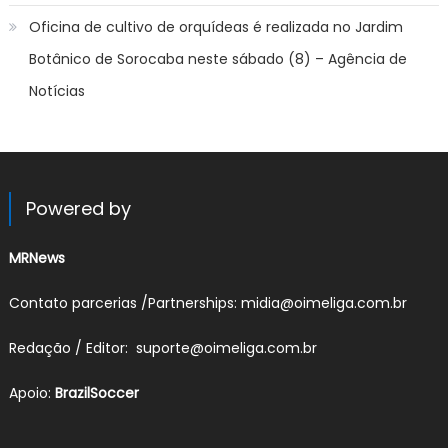
Oficina de cultivo de orquídeas é realizada no Jardim
Botânico de Sorocaba neste sábado (8) – Agência de
Notícias
Powered by
MRNews
Contato parcerias /Partnerships: midia@oimeliga.com.br
Redação / Editor: suporte@oimeliga.com.br
Apoio:
BrazilSoccer