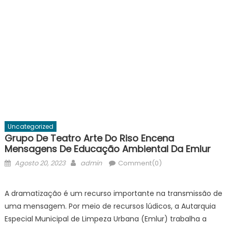
Uncategorized
Grupo De Teatro Arte Do Riso Encena
Mensagens De Educação Ambiental Da Emlur
Posted
Author
Agosto 20, 2023
admin
Comment(0)
on
A dramatização é um recurso importante na transmissão de
uma mensagem. Por meio de recursos lúdicos, a Autarquia
Especial Municipal de Limpeza Urbana (Emlur) trabalha a