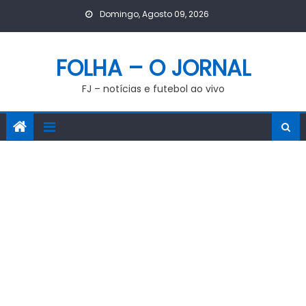
Skip
Domingo, Agosto 09, 2026
to
content
FOLHA – O JORNAL
FJ – notícias e futebol ao vivo