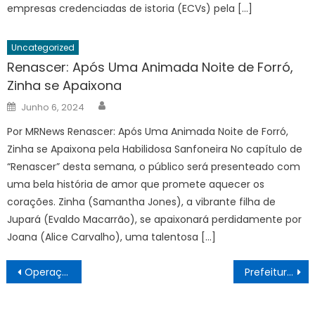
empresas credenciadas de istoria (ECVs) pela […]
Uncategorized
Renascer: Após Uma Animada Noite de Forró,
Zinha se Apaixona
Author
Posted
Junho 6, 2024
on
Por MRNews Renascer: Após Uma Animada Noite de Forró,
Zinha se Apaixona pela Habilidosa Sanfoneira No capítulo de
“Renascer” desta semana, o público será presenteado com
uma bela história de amor que promete aquecer os
corações. Zinha (Samantha Jones), a vibrante filha de
Jupará (Evaldo Macarrão), se apaixonará perdidamente por
Joana (Alice Carvalho), uma talentosa […]
Navegação
Operação Escudo: PM prende criminoso que exibia fuzil em plena luz do dia no Guarujá
Prefeitura de Cuiab | Conselho Municipal da Juventude homenageia personalidades de diversos setores em Cuiab
de
artigos