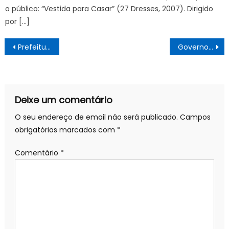
o público: “Vestida para Casar” (27 Dresses, 2007). Dirigido
por […]
Navegação
Prefeitura prorroga até 10 de dezembro a concessão de anistia de juros e multas de até 100% para quem tem dívidas com o município
Governo de SP prorroga Campanha de Multivacinação até 15 de novembro
de
artigos
Deixe um comentário
O seu endereço de email não será publicado.
Campos
obrigatórios marcados com
*
Comentário
*