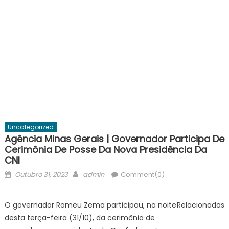
Uncategorized
Agência Minas Gerais | Governador Participa De
Cerimônia De Posse Da Nova Presidência Da
CNI
Posted
Author
Outubro 31, 2023
admin
Comment(0)
on
O governador Romeu Zema participou, na noite
Relacionadas
desta terça-feira (31/10), da cerimônia de