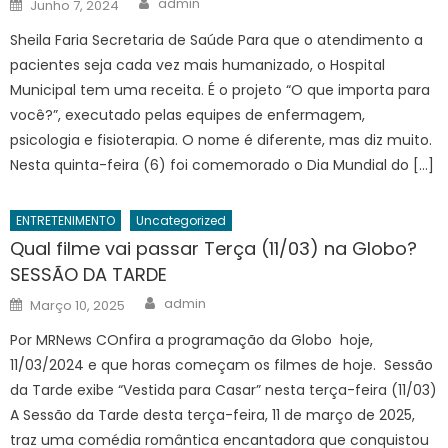
Posted
admin
Junho 7, 2024
on
Sheila Faria Secretaria de Saúde Para que o atendimento a
pacientes seja cada vez mais humanizado, o Hospital
Municipal tem uma receita. É o projeto “O que importa para
você?”, executado pelas equipes de enfermagem,
psicologia e fisioterapia. O nome é diferente, mas diz muito.
Nesta quinta-feira (6) foi comemorado o Dia Mundial do […]
ENTRETENIMENTO
Uncategorized
Qual filme vai passar Terça (11/03) na Globo?
SESSÃO DA TARDE
Author
Posted
admin
Março 10, 2025
on
Por MRNews COnfira a programação da Globo hoje,
11/03/2024 e que horas começam os filmes de hoje. Sessão
da Tarde exibe “Vestida para Casar” nesta terça-feira (11/03)
A Sessão da Tarde desta terça-feira, 11 de março de 2025,
traz uma comédia romântica encantadora que conquistou