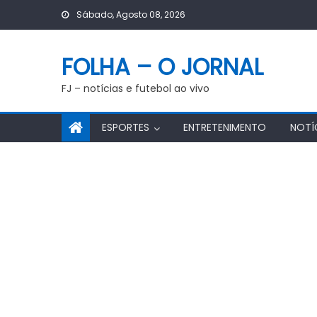
Skip
Sábado, Agosto 08, 2026
to
content
FOLHA – O JORNAL
FJ – notícias e futebol ao vivo
ESPORTES
ENTRETENIMENTO
NOTÍ