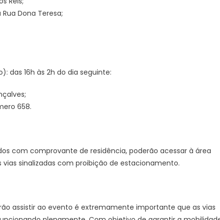
s Reis;
 a Rua Dona Teresa;
o): das 16h às 2h do dia seguinte:
nçalves;
mero 658.
ados com comprovante de residência, poderão acessar à área
s vias sinalizadas com proibição de estacionamento.
ão assistir ao evento é extremamente importante que as vias
funcionando plenamente. Com objetivo de garantir a mobilidad