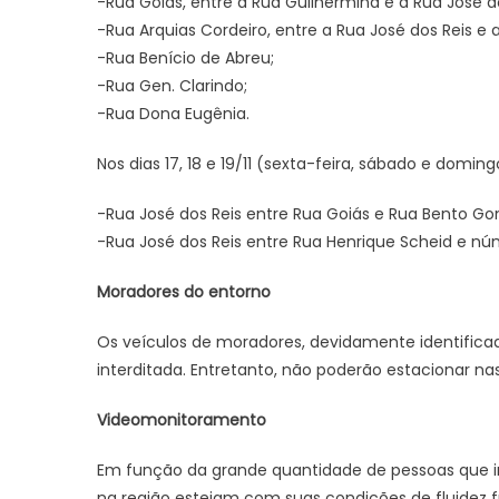
-Rua Goiás, entre a Rua Guilhermina e a Rua José do
-Rua Arquias Cordeiro, entre a Rua José dos Reis e
-Rua Benício de Abreu;
-Rua Gen. Clarindo;
-Rua Dona Eugênia.
Nos dias 17, 18 e 19/11 (sexta-feira, sábado e doming
-Rua José dos Reis entre Rua Goiás e Rua Bento Go
-Rua José dos Reis entre Rua Henrique Scheid e nú
Moradores do entorno
Os veículos de moradores, devidamente identific
interditada. Entretanto, não poderão estacionar na
Videomonitoramento
Em função da grande quantidade de pessoas que ir
na região estejam com suas condições de fluidez 