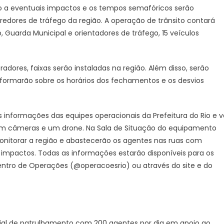
o a eventuais impactos e os tempos semafóricos serão
rredores de tráfego da região. A operação de trânsito contará
 Guarda Municipal e orientadores de tráfego, 15 veículos
radores, faixas serão instaladas na região. Além disso, serão
informarão sobre os horários dos fechamentos e os desvios
 informações das equipes operacionais da Prefeitura do Rio e v
com câmeras e um drone. Na Sala de Situação do equipamento
onitorar a região e abastecerão os agentes nas ruas com
s impactos. Todas as informações estarão disponíveis para os
entro de Operações (@operacoesrio) ou através do site e do
al de patrulhamento com 200 agentes por dia em apoio ao