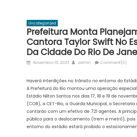
Uncategorized
Prefeitura Monta Planeja
Cantora Taylor Swift No Es
Da Cidade Do Rio De Jane
Posted
Author
Novembro 15, 2023
admin
Comment(0)
on
Haverá interdições no trânsito no entorno do Estádi
A Prefeitura do Rio montou uma operação especial 
Estádio Nilton Santos nos dias 17, 18 e 19 de nove
(COR), a CET-Rio, a Guarda Municipal, a Secretari
contarão com um efetivo de 721 agentes. A princip
público para o deslocamento (trem e metrô), pois 
entorno do estádio estará proibido o estacionamen