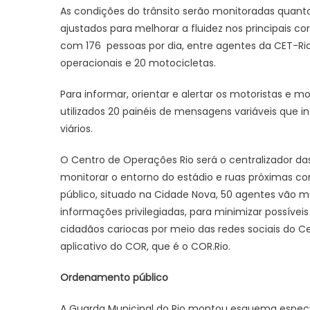
As condições do trânsito serão monitoradas quant
ajustados para melhorar a fluidez nos principais co
com 176 pessoas por dia, entre agentes da CET-Rio,
operacionais e 20 motocicletas.
Para informar, orientar e alertar os motoristas e mo
utilizados 20 painéis de mensagens variáveis que 
viários.
O Centro de Operações Rio será o centralizador das
monitorar o entorno do estádio e ruas próximas 
público, situado na Cidade Nova, 50 agentes vão m
informações privilegiadas, para minimizar possívei
cidadãos cariocas por meio das redes sociais do C
aplicativo do COR, que é o COR.Rio.
Ordenamento público
A Guarda Municipal do Rio montou esquema especi