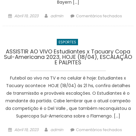
Bayern […]
IMAGE
Posted
Author
em
Abril 19, 2023
admin
Comentários fechados
on
ONDE
ASSISTI
Bayern
ESPORTES
de
Muniq
ASSISTIR AO VIVO Estudiantes x Tacuary Copa
Sul-Americana 2023, HOJE (18/04), ESCALAÇÃO
x
E PALPITES
Manche
City
Futebol ao vivo na TV e no celular é hoje: Estudiantes x
AO
VIVO
Tacuary acontece HOJE (18/04) às 21 hs, confira detalhes
COM
de transmissão e prováveis escalações. O Estudiantes é o
IMAGEN
mandante da partida. Cabe lembrar que o atual campeão
palpite
da competição é o Del Valle , que também reconquistou a
escala
Supercopa Sul-Americana sobre o Flamengo. […]
Champ
22/23,
Posted
Author
em
Abril 19, 2023
admin
Comentários fechados
HOJE