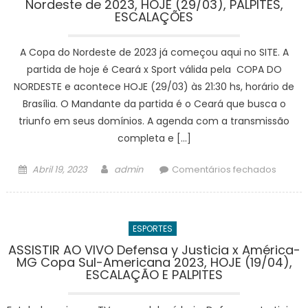
Nordeste de 2023, HOJE (29/03), PALPITES,
Magall
ESCALAÇÕES
Copa
Sul-
A Copa do Nordeste de 2023 já começou aqui no SITE. A
Ameri
2023,
partida de hoje é Ceará x Sport válida pela COPA DO
HOJE
NORDESTE e acontece HOJE (29/03) às 21:30 hs, horário de
(19/04)
Brasília. O Mandante da partida é o Ceará que busca o
ESCAL
triunfo em seus domínios. A agenda com a transmissão
E
completa e […]
PALPIT
Posted
Author
em
Abril 19, 2023
admin
Comentários fechados
on
ASSISTI
AO
VIVO
ESPORTES
Ceará
x
ASSISTIR AO VIVO Defensa y Justicia x América-
MG Copa Sul-Americana 2023, HOJE (19/04),
Sport
ESCALAÇÃO E PALPITES
COPA
do