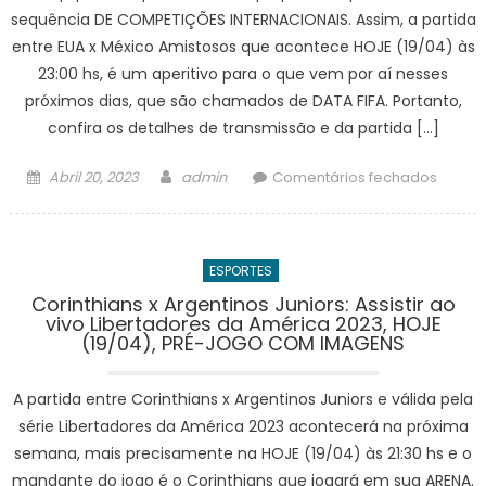
sequência DE COMPETIÇÕES INTERNACIONAIS. Assim, a partida
entre EUA x México Amistosos que acontece HOJE (19/04) às
23:00 hs, é um aperitivo para o que vem por aí nesses
próximos dias, que são chamados de DATA FIFA. Portanto,
confira os detalhes de transmissão e da partida […]
Posted
Author
em
Abril 20, 2023
admin
Comentários fechados
on
ASSIST
AO
VIVO
ESPORTES
ESTAD
UNIDO
Corinthians x Argentinos Juniors: Assistir ao
vivo Libertadores da América 2023, HOJE
x
(19/04), PRÉ-JOGO COM IMAGENS
México
Amisto
A partida entre Corinthians x Argentinos Juniors e válida pela
Interna
HOJE
série Libertadores da América 2023 acontecerá na próxima
(19/04)
semana, mais precisamente na HOJE (19/04) às 21:30 hs e o
SELEÇ
mandante do jogo é o Corinthians que jogará em sua ARENA.