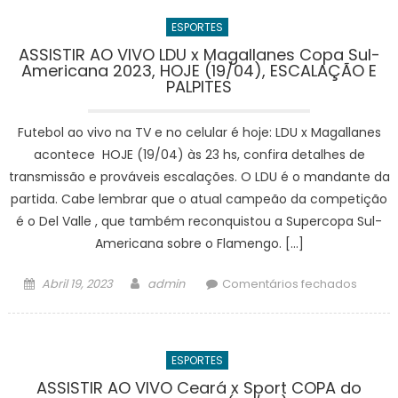
Guayaq
ESPORTES
x
Bolívar
ASSISTIR AO VIVO LDU x Magallanes Copa Sul-
Americana 2023, HOJE (19/04), ESCALAÇÃO E
Assistir
PALPITES
ao
vivo
Futebol ao vivo na TV e no celular é hoje: LDU x Magallanes
Libert
da
acontece HOJE (19/04) às 23 hs, confira detalhes de
Améri
transmissão e prováveis escalações. O LDU é o mandante da
2023,
partida. Cabe lembrar que o atual campeão da competição
HOJE
é o Del Valle , que também reconquistou a Supercopa Sul-
(19/04)
Americana sobre o Flamengo. […]
PRÉ-
JOGO
Posted
Author
em
Abril 19, 2023
admin
Comentários fechados
COM
on
ASSISTI
IMAGE
AO
VIVO
ESPORTES
LDU
x
ASSISTIR AO VIVO Ceará x Sport COPA do