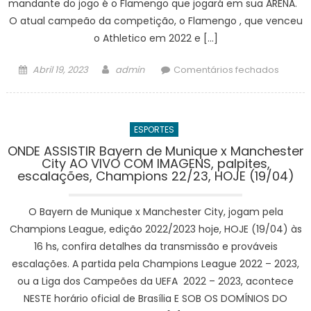
mandante do jogo é o Flamengo que jogará em sua ARENA.
2023,
O atual campeão da competição, o Flamengo , que venceu
HOJE
o Athletico em 2022 e […]
(19/04)
ESCAL
Posted
Author
em
Abril 19, 2023
admin
Comentários fechados
E
on
Flame
PALPIT
x
Ñublen
ESPORTES
Assistir
ao
ONDE ASSISTIR Bayern de Munique x Manchester
City AO VIVO COM IMAGENS, palpites,
vivo
escalações, Champions 22/23, HOJE (19/04)
Libert
da
O Bayern de Munique x Manchester City, jogam pela
Améri
2023,
Champions League, edição 2022/2023 hoje, HOJE (19/04) às
HOJE
16 hs, confira detalhes da transmissão e prováveis
(19/04)
escalações. A partida pela Champions League 2022 – 2023,
PRÉ-
ou a Liga dos Campeões da UEFA 2022 – 2023, acontece
JOGO
NESTE horário oficial de Brasília E SOB OS DOMÍNIOS DO
COM