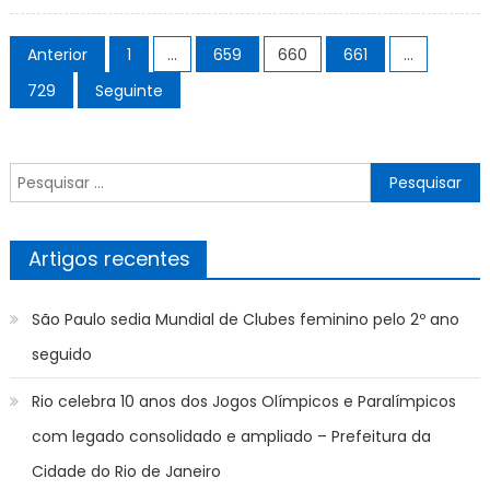
on
ASSISTI
(19/04)
AO
Paginação
VIVO
Anterior
1
…
659
660
661
…
dos
Estudi
729
Seguinte
x
conteúdos
Tacuar
Copa
Pesquisar
Sul-
por:
Ameri
2023,
HOJE
Artigos recentes
(18/04)
ESCAL
São Paulo sedia Mundial de Clubes feminino pelo 2º ano
E
PALPIT
seguido
Rio celebra 10 anos dos Jogos Olímpicos e Paralímpicos
com legado consolidado e ampliado – Prefeitura da
Cidade do Rio de Janeiro