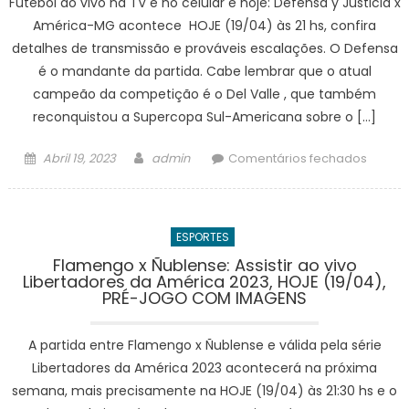
Futebol ao vivo na TV e no celular é hoje: Defensa y Justicia x
Nordes
de
América-MG acontece HOJE (19/04) às 21 hs, confira
2023,
detalhes de transmissão e prováveis escalações. O Defensa
HOJE
é o mandante da partida. Cabe lembrar que o atual
(29/03)
campeão da competição é o Del Valle , que também
PALPITE
reconquistou a Supercopa Sul-Americana sobre o […]
ESCAL
Posted
Author
em
Abril 19, 2023
admin
Comentários fechados
on
ASSISTI
AO
VIVO
ESPORTES
Defens
y
Flamengo x Ñublense: Assistir ao vivo
Libertadores da América 2023, HOJE (19/04),
Justici
PRÉ-JOGO COM IMAGENS
x
Améric
A partida entre Flamengo x Ñublense e válida pela série
MG
Copa
Libertadores da América 2023 acontecerá na próxima
Sul-
semana, mais precisamente na HOJE (19/04) às 21:30 hs e o
Ameri