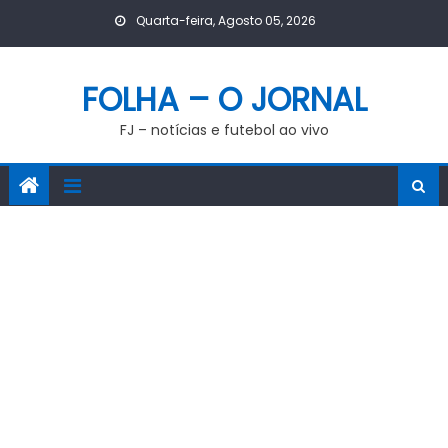
Skip
Quarta-feira, Agosto 05, 2026
to
content
FOLHA – O JORNAL
FJ – notícias e futebol ao vivo