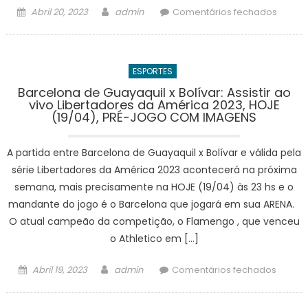
COM
Posted
Author
em
Abril 20, 2023
admin
Comentários fechados
IMAGE
on
Colo-
Colo
x
ESPORTES
Monag
Assistir
Barcelona de Guayaquil x Bolívar: Assistir ao
vivo Libertadores da América 2023, HOJE
ao
(19/04), PRÉ-JOGO COM IMAGENS
vivo
Libert
A partida entre Barcelona de Guayaquil x Bolívar e válida pela
da
Améri
série Libertadores da América 2023 acontecerá na próxima
2023,
semana, mais precisamente na HOJE (19/04) às 23 hs e o
HOJE
mandante do jogo é o Barcelona que jogará em sua ARENA.
(19/04)
O atual campeão da competição, o Flamengo , que venceu
PRÉ-
o Athletico em […]
JOGO
COM
Posted
Author
em
Abril 19, 2023
admin
Comentários fechados
IMAGE
on
Barcel
de