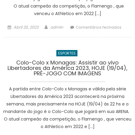
MASCU
O atual campeão da competição, o Flamengo , que
venceu o Athletico em 2022 […]
Posted
Author
em
Abril 20, 2023
admin
Comentários fechados
on
Corint
x
Argent
ESPORTES
Juniors
Assistir
Colo-Colo x Monagas: Assistir ao vivo
Libertadores da América 2023, HOJE (19/04),
ao
PRÉ-JOGO COM IMAGENS
vivo
Libert
A partida entre Colo-Colo x Monagas e válida pela série
da
Améri
Libertadores da América 2023 acontecerá na próxima
2023,
semana, mais precisamente na HOJE (19/04) às 22 hs e o
HOJE
mandante do jogo é o Colo-Colo que jogará em sua ARENA.
(19/04)
O atual campeão da competição, o Flamengo , que venceu
PRÉ-
o Athletico em 2022 e […]
JOGO