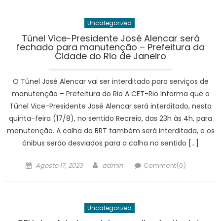
Uncategorized
Túnel Vice-Presidente José Alencar será
fechado para manutenção – Prefeitura da
Cidade do Rio de Janeiro
O Túnel José Alencar vai ser interditado para serviços de
manutenção – Prefeitura do Rio A CET-Rio Informa que o
Túnel Vice-Presidente José Alencar será interditado, nesta
quinta-feira (17/8), no sentido Recreio, das 23h às 4h, para
manutenção. A calha do BRT também será interditada, e os
ônibus serão desviados para a calha no sentido […]
Posted
Author
Agosto 17, 2023
admin
Comment(0)
on
Uncategorized