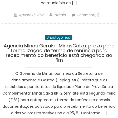
no município de […]
Posted
Author
Agosto 17, 2023
admin
Comment(0)
on
Uncategorized
Agência Minas Gerais | MinasCaixa: prazo para
formalização de termo de renúncia para
recebimento do benefício está chegando ao
fim
O Governo de Minas, por meio da Secretaria de
Planejamento e Gestão (Seplag-MG), reitera que os
assistidos e pensionistas do liquidado Plano de Previdência
Complementar MinasCaixa RP-2 têm até esta segunda-feira
(21/8) para entregarem o termo de renúncia e demais
documentações ao Estado para o recebimento do benefício
e dos valores retroativos no dia 25/8. Conforme […]