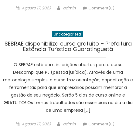
Posted
Author
Agosto 17, 2023
admin
Comment(0)
on
Uncategorized
SEBRAE disponibiliza curso gratuito – Prefeitura
Estância Turística Guaratinguetá
O SEBRAE está com inscrições abertas para o curso
Descomplique PJ (pessoa jurídica). Através de uma
metodologia simples, o curso traz orientação, capacitação e
ferramentas para que empresários possam melhorar a
gestão de seu negócio. Serão 5 dias de curso online e
GRATUITO! Os temas trabalhados são essenciais no dia a dia
de uma empresa […]
Posted
Author
Agosto 17, 2023
admin
Comment(0)
on