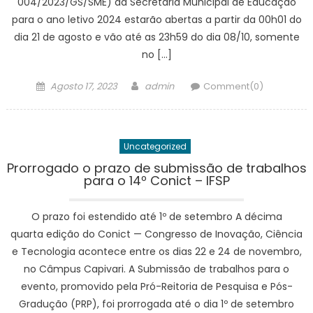
004/2023/GS/SME) da Secretaria Municipal de Educação
para o ano letivo 2024 estarão abertas a partir da 00h01 do
dia 21 de agosto e vão até as 23h59 do dia 08/10, somente
no […]
Posted
Author
Agosto 17, 2023
admin
Comment(0)
on
Uncategorized
Prorrogado o prazo de submissão de trabalhos
para o 14º Conict – IFSP
O prazo foi estendido até 1º de setembro A décima
quarta edição do Conict — Congresso de Inovação, Ciência
e Tecnologia acontece entre os dias 22 e 24 de novembro,
no Câmpus Capivari. A Submissão de trabalhos para o
evento, promovido pela Pró-Reitoria de Pesquisa e Pós-
Gradução (PRP), foi prorrogada até o dia 1º de setembro