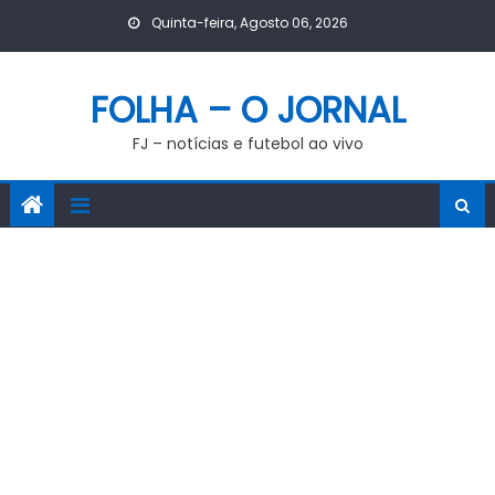
Skip
Quinta-feira, Agosto 06, 2026
to
content
FOLHA – O JORNAL
FJ – notícias e futebol ao vivo