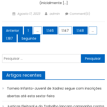
(inicialmente […]
Posted
Author
Agosto 17, 2023
admin
Comment(0)
on
Paginação
Anterior
1
…
1.146
1.147
1.148
…
dos
1.187
Seguinte
conteúdos
Pesquisar
por:
Artigos recentes
Torneio Infanto-Juvenil de Xadrez segue com inscrições
abertas até esta sexta-feira
Justiças Eleitoral e do Trabalho lançam campanha contra