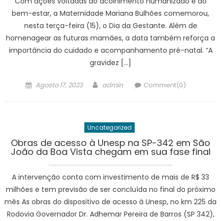
Com ações voltadas ao acolhimento humanizado e ao
bem-estar, a Maternidade Mariana Bulhões comemorou,
nesta terça-feira (15), o Dia da Gestante. Além de
homenagear as futuras mamães, a data também reforça a
importância do cuidado e acompanhamento pré-natal. “A
gravidez […]
Posted
Author
Agosto 17, 2023
admin
Comment(0)
on
Uncategorized
Obras de acesso à Unesp na SP-342 em São
João da Boa Vista chegam em sua fase final
A intervenção conta com investimento de mais de R$ 33
milhões e tem previsão de ser concluída no final do próximo
mês As obras do dispositivo de acesso à Unesp, no km 225 da
Rodovia Governador Dr. Adhemar Pereira de Barros (SP 342),