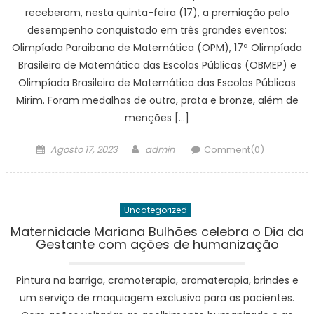
receberam, nesta quinta-feira (17), a premiação pelo
desempenho conquistado em três grandes eventos:
Olimpíada Paraibana de Matemática (OPM), 17ª Olimpíada
Brasileira de Matemática das Escolas Públicas (OBMEP) e
Olimpíada Brasileira de Matemática das Escolas Públicas
Mirim. Foram medalhas de outro, prata e bronze, além de
menções […]
Posted
Author
Agosto 17, 2023
admin
Comment(0)
on
Uncategorized
Maternidade Mariana Bulhões celebra o Dia da
Gestante com ações de humanização
Pintura na barriga, cromoterapia, aromaterapia, brindes e
um serviço de maquiagem exclusivo para as pacientes.