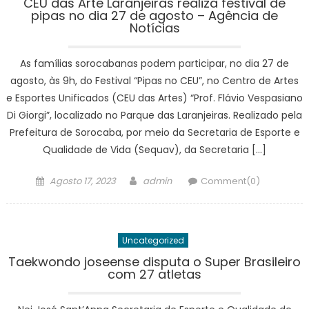
CEU das Arte Laranjeiras realiza festival de
pipas no dia 27 de agosto – Agência de
Notícias
As famílias sorocabanas podem participar, no dia 27 de
agosto, às 9h, do Festival “Pipas no CEU”, no Centro de Artes
e Esportes Unificados (CEU das Artes) “Prof. Flávio Vespasiano
Di Giorgi”, localizado no Parque das Laranjeiras. Realizado pela
Prefeitura de Sorocaba, por meio da Secretaria de Esporte e
Qualidade de Vida (Sequav), da Secretaria […]
Posted
Author
Agosto 17, 2023
admin
Comment(0)
on
Uncategorized
Taekwondo joseense disputa o Super Brasileiro
com 27 atletas