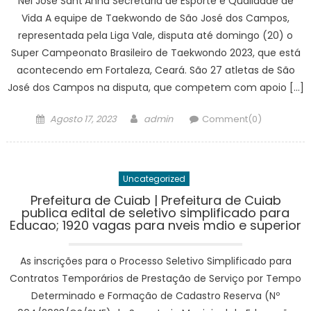
Nei José Sant’Anna Secretaria de Esporte e Qualidade de
Vida A equipe de Taekwondo de São José dos Campos,
representada pela Liga Vale, disputa até domingo (20) o
Super Campeonato Brasileiro de Taekwondo 2023, que está
acontecendo em Fortaleza, Ceará. São 27 atletas de São
José dos Campos na disputa, que competem com apoio […]
Posted
Author
Agosto 17, 2023
admin
Comment(0)
on
Uncategorized
Prefeitura de Cuiab | Prefeitura de Cuiab
publica edital de seletivo simplificado para
Educao; 1920 vagas para nveis mdio e superior
As inscrições para o Processo Seletivo Simplificado para
Contratos Temporários de Prestação de Serviço por Tempo
Determinado e Formação de Cadastro Reserva (Nº