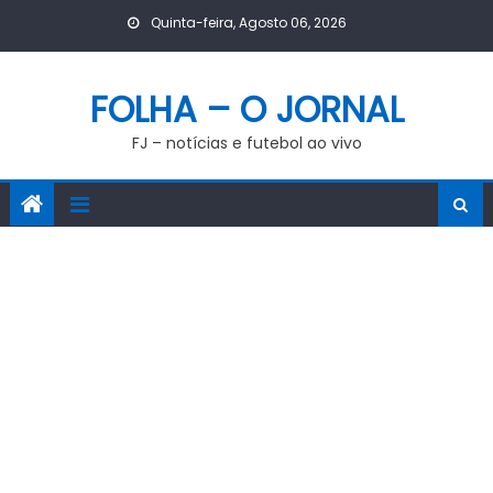
Skip
Quinta-feira, Agosto 06, 2026
to
content
FOLHA – O JORNAL
FJ – notícias e futebol ao vivo