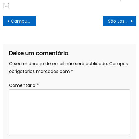
[…]
Navegação
Campus Sertãozinho celebra revitalização e novo laboratório de informática – IFSP
São José amplia qualificação de 297 profissionais da Saúde
de
artigos
Deixe um comentário
O seu endereço de email não será publicado.
Campos
obrigatórios marcados com
*
Comentário
*