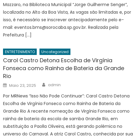
Mazzaro, na Biblioteca Municipal “Jorge Guilherme Senger”,
localizada no Alto da Boa Vista, As vagas são limitadas e, por
isso, é necessário se inscrever antecipadamente pelo e-
mail: eventos.bms@sorocaba.sp.gov.br. Realizada pela
Prefeitura […]
ENTRETENIMENTO
Uncategorized
Carol Castro Detona Escolha de Virgínia
Fonseca como Rainha de Bateria da Grande
Rio
Author
Posted
admin
Maio 23, 2025
on
Por MRNews “Isso Não Pode Continuar”: Carol Castro Detona
Escolha de Virgínia Fonseca como Rainha de Bateria da
Grande Rio A recente nomeação de Virgínia Fonseca como
rainha de bateria da escola de samba Grande Rio, em
substituição a Paolla Oliveira, está gerando polêmica no
universo do Carnaval. A atriz Carol Castro, conhecida por sua