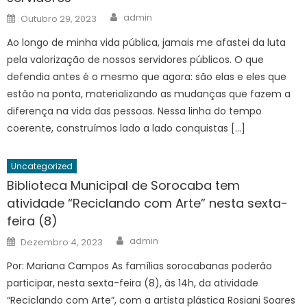
Author
Posted
admin
Outubro 29, 2023
on
Ao longo de minha vida pública, jamais me afastei da luta
pela valorização de nossos servidores públicos. O que
defendia antes é o mesmo que agora: são elas e eles que
estão na ponta, materializando as mudanças que fazem a
diferença na vida das pessoas. Nessa linha do tempo
coerente, construímos lado a lado conquistas […]
Uncategorized
Biblioteca Municipal de Sorocaba tem
atividade “Reciclando com Arte” nesta sexta-
feira (8)
Author
Posted
admin
Dezembro 4, 2023
on
Por: Mariana Campos As famílias sorocabanas poderão
participar, nesta sexta-feira (8), às 14h, da atividade
“Reciclando com Arte”, com a artista plástica Rosiani Soares