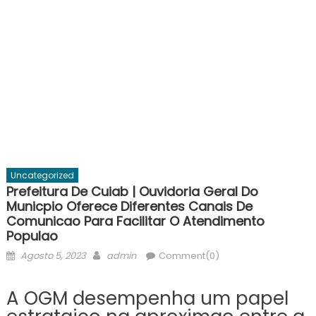
Uncategorized
Prefeitura De Cuiab | Ouvidoria Geral Do
Municpio Oferece Diferentes Canais De
Comunicao Para Facilitar O Atendimento
Populao
Posted
Author
Agosto 5, 2023
admin
Comment(0)
on
A OGM desempenha um papel