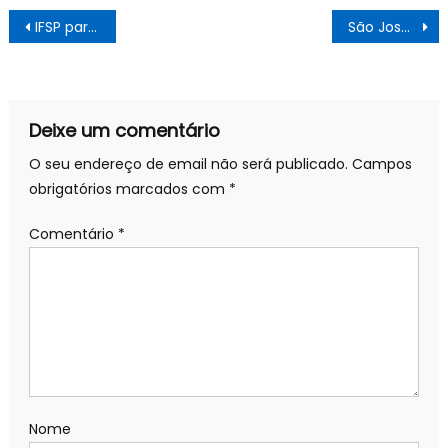
Navegação
IFSP participa de encontro do Conselho de Desenvolvimento Econômico Social Sustentável – IFSP
São José lança edital para financiamento de projetos sociais
de
artigos
Deixe um comentário
O seu endereço de email não será publicado.
Campos
obrigatórios marcados com
*
Comentário
*
Nome