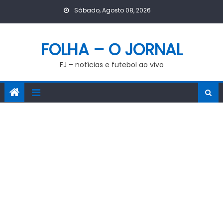
Skip
Sábado, Agosto 08, 2026
to
content
FOLHA – O JORNAL
FJ – notícias e futebol ao vivo