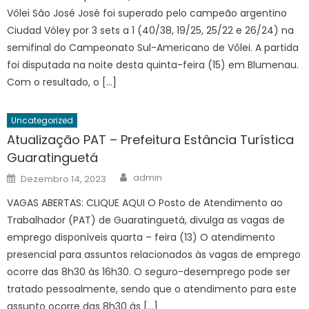
Vôlei São José José foi superado pelo campeão argentino
Ciudad Vóley por 3 sets a 1 (40/38, 19/25, 25/22 e 26/24) na
semifinal do Campeonato Sul-Americano de Vôlei. A partida
foi disputada na noite desta quinta-feira (15) em Blumenau.
Com o resultado, o […]
Uncategorized
Atualização PAT – Prefeitura Estância Turística
Guaratinguetá
Author
Posted
admin
Dezembro 14, 2023
on
VAGAS ABERTAS: CLIQUE AQUI O Posto de Atendimento ao
Trabalhador (PAT) de Guaratinguetá, divulga as vagas de
emprego disponíveis quarta – feira (13) O atendimento
presencial para assuntos relacionados às vagas de emprego
ocorre das 8h30 às 16h30. O seguro-desemprego pode ser
tratado pessoalmente, sendo que o atendimento para este
assunto ocorre das 8h30 às […]