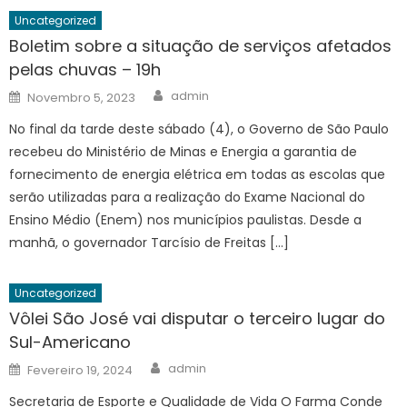
Uncategorized
Boletim sobre a situação de serviços afetados
pelas chuvas – 19h
Author
Posted
admin
Novembro 5, 2023
on
No final da tarde deste sábado (4), o Governo de São Paulo
recebeu do Ministério de Minas e Energia a garantia de
fornecimento de energia elétrica em todas as escolas que
serão utilizadas para a realização do Exame Nacional do
Ensino Médio (Enem) nos municípios paulistas. Desde a
manhã, o governador Tarcísio de Freitas […]
Uncategorized
Vôlei São José vai disputar o terceiro lugar do
Sul-Americano
Author
Posted
admin
Fevereiro 19, 2024
on
Secretaria de Esporte e Qualidade de Vida O Farma Conde