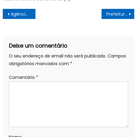
Navegação
Agência Minas Gerais | Estado acompanha trabalhos de ampliação de unidades prisionais e socioeducativas no Triângulo Mineiro
Prefeitura realiza primeira edição do “Pedala Sorocaba” em 2024 neste domingo (4) – Noticias
de
artigos
Deixe um comentário
O seu endereço de email não será publicado.
Campos
obrigatórios marcados com
*
Comentário
*
Nome