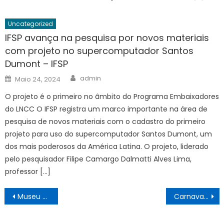
Uncategorized
IFSP avança na pesquisa por novos materiais
com projeto no supercomputador Santos
Dumont – IFSP
Author
Posted
admin
Maio 24, 2024
on
O projeto é o primeiro no âmbito do Programa Embaixadores
do LNCC O IFSP registra um marco importante na área de
pesquisa de novos materiais com o cadastro do primeiro
projeto para uso do supercomputador Santos Dumont, um
dos mais poderosos da América Latina. O projeto, liderado
pelo pesquisador Filipe Camargo Dalmatti Alves Lima,
professor […]
Navegação
Museu está com inscrições abertas para Curso de História da Arte
Carnaval: Prefeitura divulga o esquema operacional para os desfiles das escolas de samba – Prefeitura da Cidade do Rio de Janeiro
de