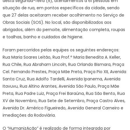
desta segunda-feira (5), atendimentos a 61 pessoas em
situação de rua, em pontos específicos da cidade, sendo
que 27 delas aceitaram receber acolhimento no Serviço de
Obras Sociais (SOS). No local, são disponibilizados aos
abrigados, além do pernoite, alimentação completa, roupas
e toalhas, banho e cuidados de higiene.
Foram percorridos pelas equipes os seguintes endereços:
Rua Maria Soares Leitão, Rua Prof.ª Maria Benedita A. Keller,
Rua Chile, Rua Abraham Lincoln, Rua Orlando Bismara, Praça
Cel. Fernando Prestes, Praça Mãe Preta, Praça Pio XII, Avenida
Santa Cruz, Rua Adolfo Tardelli, Avenida Ipanema, Avenida
Itavuvu, Rua Altino Arantes, Avenida São Paulo, Praça Mãe
Preta, Rua Padre Luiz, Praça Frei Baraúna, Rua São Bento, Rua
XV de Novembro, Rua Sete de Setembro, Praça Castro Alves,
Avenida Dr. Américo Figueiredo, Avenida General Carneiro e
imediações da Rodoviária.
O “HumanizAção” é realizado de forma integrada por