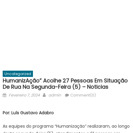
Uncategorized
HumanizAção” Acolhe 27 Pessoas Em Situação
De Rua Na Segunda-Feira (5) – Noticias
Posted
Author
Fevereiro 7, 2024
admin
Comment(0)
on
Por: Luís Gustavo Adabro
As equipes do programa “Humanização” realizaram, ao longo