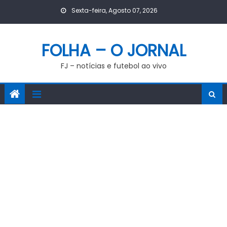
Skip
Sexta-feira, Agosto 07, 2026
to
content
FOLHA – O JORNAL
FJ – notícias e futebol ao vivo