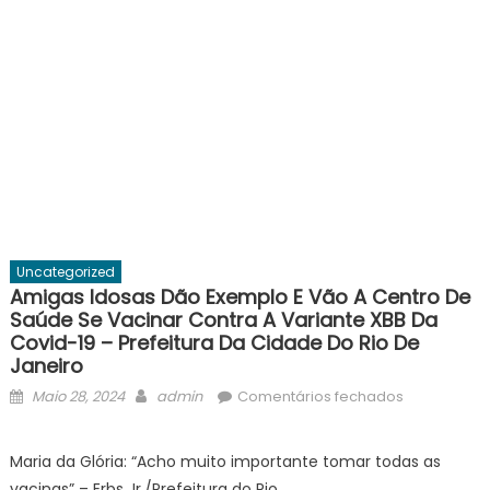
Uncategorized
Amigas Idosas Dão Exemplo E Vão A Centro De
Saúde Se Vacinar Contra A Variante XBB Da
Covid-19 – Prefeitura Da Cidade Do Rio De
Janeiro
Posted
Author
em
Maio 28, 2024
admin
Comentários fechados
on
Amigas
idosas
Maria da Glória: “Acho muito importante tomar todas as
dão
vacinas” – Erbs Jr./Prefeitura do Rio