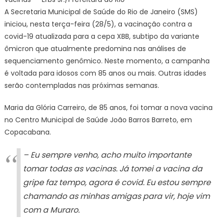
exemplo
A Secretaria Municipal de Saúde do Rio de Janeiro (SMS)
e
iniciou, nesta terça-feira (28/5), a vacinação contra a
vão
covid-19 atualizada para a cepa XBB, subtipo da variante
a
Centro
ômicron que atualmente predomina nas análises de
de
sequenciamento genômico. Neste momento, a campanha
Saúde
é voltada para idosos com 85 anos ou mais. Outras idades
se
serão contempladas nas próximas semanas.
vacinar
contra
Maria da Glória Carreiro, de 85 anos, foi tomar a nova vacina
a
no Centro Municipal de Saúde João Barros Barreto, em
variante
Copacabana.
XBB
da
– Eu sempre venho, acho muito importante
covid-
tomar todas as vacinas. Já tomei a vacina da
19
gripe faz tempo, agora é covid. Eu estou sempre
–
Prefeitura
chamando as minhas amigas para vir, hoje vim
da
com a Muraro.
Cidade