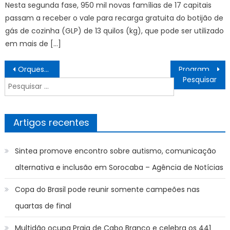
Nesta segunda fase, 950 mil novas famílias de 17 capitais
passam a receber o vale para recarga gratuita do botijão de
gás de cozinha (GLP) de 13 quilos (kg), que pode ser utilizado
em mais de […]
Navegação
Orquestra Sinfônica de Sorocaba apresenta concerto em celebração ao legado musical do compositor John Williams – Agência de Notícias
Programação Semanal dos agentes de endemia – Prefeitura Estância Turística Guaratinguetá
de
Pesquisar
artigos
por:
Artigos recentes
Sintea promove encontro sobre autismo, comunicação
alternativa e inclusão em Sorocaba – Agência de Notícias
Copa do Brasil pode reunir somente campeões nas
quartas de final
Multidão ocupa Praia de Cabo Branco e celebra os 441