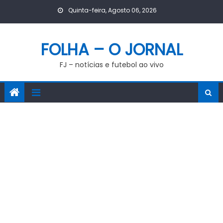
Skip
Quinta-feira, Agosto 06, 2026
to
content
FOLHA – O JORNAL
FJ – notícias e futebol ao vivo