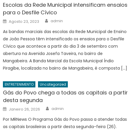
Escolas da Rede Municipal intensificam ensaios
para o Desfile Cívico
Author
Posted
admin
Agosto 23, 2023
on
As bandas marciais das escolas da Rede Municipal de Ensino
de João Pessoa têm intensificado os ensaios para o Desfile
Cívico que acontece a partir do dia 3 de setembro com
abertura na Avenida Josefa Taveira, no bairro de
Mangabeira. A Banda Marcial da Escola Municipal Índio
Piragibe, localizada no bairro de Mangabeira, é composta […]
ENTRETENIMENTO
Uncategorized
Gás do Povo chega a todas as capitais a partir
desta segunda
Author
Posted
admin
Janeiro 26, 2026
on
Por MRNews O Programa Gás do Povo passa a atender todas
as capitais brasileiras a partir desta segunda-feira (26).