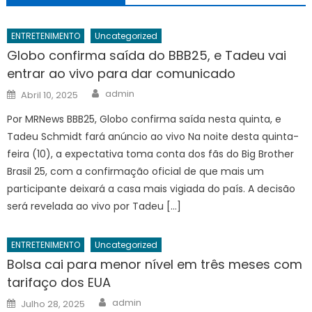
ENTRETENIMENTO
Uncategorized
Globo confirma saída do BBB25, e Tadeu vai
entrar ao vivo para dar comunicado
Author
Posted
admin
Abril 10, 2025
on
Por MRNews BBB25, Globo confirma saída nesta quinta, e
Tadeu Schmidt fará anúncio ao vivo Na noite desta quinta-
feira (10), a expectativa toma conta dos fãs do Big Brother
Brasil 25, com a confirmação oficial de que mais um
participante deixará a casa mais vigiada do país. A decisão
será revelada ao vivo por Tadeu […]
ENTRETENIMENTO
Uncategorized
Bolsa cai para menor nível em três meses com
tarifaço dos EUA
Author
Posted
admin
Julho 28, 2025
on