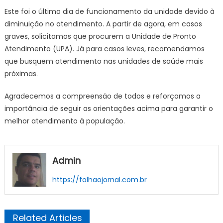
encerram-
Este foi o último dia de funcionamento da unidade devido à
se
diminuição no atendimento. A partir de agora, em casos
as
graves, solicitamos que procurem a Unidade de Pronto
atividades
Atendimento (UPA). Já para casos leves, recomendamos
do
ambulatóri
que busquem atendimento nas unidades de saúde mais
da
próximas.
dengue
–
Agradecemos a compreensão de todos e reforçamos a
Prefeitura
importância de seguir as orientações acima para garantir o
Estância
melhor atendimento à população.
Turística
Guaratingu
Admin
https://folhaojornal.com.br
Related Articles