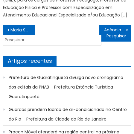
Educação Física e Professor com Especialização em
Atendimento Educacional Especializado e/ou Educação […]
Navegação
Maria Santa aparece no casamento de João Pedro e Sandra em cena de cortar o coração
Agência Minas Gerais | Obras de reparo dos elevadores dos prédios Minas e Gerais da Cidade Administrativa serão conduzidas pela Codemge
de
Pesquisar
artigos
por:
Artigos recentes
Prefeitura de Guaratinguetá divulga novo cronograma
dos editais da PNAB – Prefeitura Estância Turística
Guaratinguetá
Guardas prendem ladrão de ar-condicionado no Centro
do Rio – Prefeitura da Cidade do Rio de Janeiro
Procon Móvel atenderá na região central na próxima