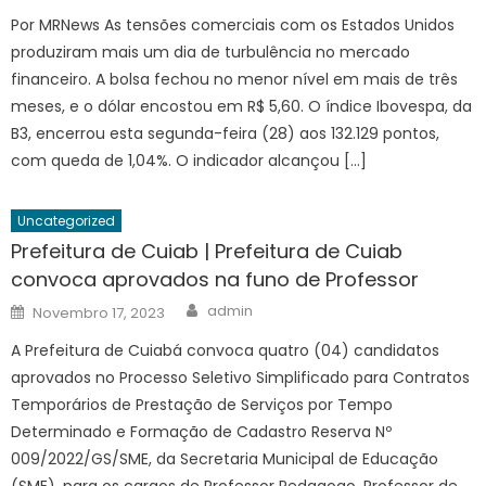
Por MRNews As tensões comerciais com os Estados Unidos
produziram mais um dia de turbulência no mercado
financeiro. A bolsa fechou no menor nível em mais de três
meses, e o dólar encostou em R$ 5,60. O índice Ibovespa, da
B3, encerrou esta segunda-feira (28) aos 132.129 pontos,
com queda de 1,04%. O indicador alcançou […]
Uncategorized
Prefeitura de Cuiab | Prefeitura de Cuiab
convoca aprovados na funo de Professor
Author
Posted
admin
Novembro 17, 2023
on
A Prefeitura de Cuiabá convoca quatro (04) candidatos
aprovados no Processo Seletivo Simplificado para Contratos
Temporários de Prestação de Serviços por Tempo
Determinado e Formação de Cadastro Reserva Nº
009/2022/GS/SME, da Secretaria Municipal de Educação
(SME), para os cargos de Professor Pedagogo, Professor de