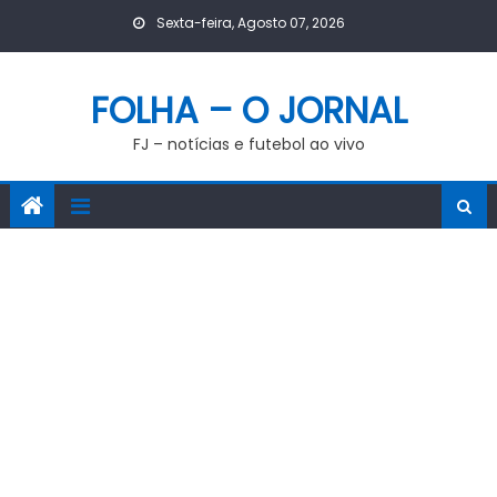
Skip
Sexta-feira, Agosto 07, 2026
to
content
FOLHA – O JORNAL
FJ – notícias e futebol ao vivo