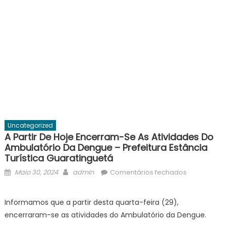
Uncategorized
A Partir De Hoje Encerram-Se As Atividades Do
Ambulatório Da Dengue – Prefeitura Estância
Turística Guaratinguetá
Posted
Author
em
Maio 30, 2024
admin
Comentários fechados
on
A
partir
Informamos que a partir desta quarta-feira (29),
de
encerraram-se as atividades do Ambulatório da Dengue.
hoje