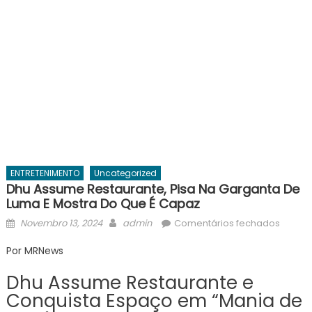
ENTRETENIMENTO
Uncategorized
Dhu Assume Restaurante, Pisa Na Garganta De
Luma E Mostra Do Que É Capaz
Posted
Author
em
Novembro 13, 2024
admin
Comentários fechados
on
Dhu
Por MRNews
assum
restaur
Dhu Assume Restaurante e
pisa
Conquista Espaço em “Mania de
na