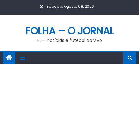
Skip
Sábado, Agosto 08, 2026
to
content
FOLHA – O JORNAL
FJ – notícias e futebol ao vivo