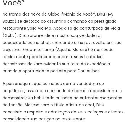
Você”
gargan
de
Na trama das nove da Globo, *Mania de Você*, Dhu (Ivy
Luma
Souza) se destaca ao assumir o comando do prestigiado
e
restaurante Voilà Violeta. Após a saída conturbada de Viola
mostra
do
(Gabz), Dhu surpreende e mostra sua verdadeira
que
capacidade como chef, marcando uma reviravolta em sua
é
trajetória. Enquanto Luma (Agatha Moreira) é nomeada
capaz
oficialmente para liderar a cozinha, suas tentativas
desastrosas deixam evidente sua falta de experiência,
criando a oportunidade perfeita para Dhu brilhar.
A personagem, que começou como vendedora de
brigadeiros, assume o comando de forma impressionante e
demonstra sua habilidade culinária ao enfrentar momentos
de tensão. Mesmo sem o título oficial de chef, Dhu
conquista o respeito e admiração de seus colegas e clientes,
consolidando sua posição no restaurante.