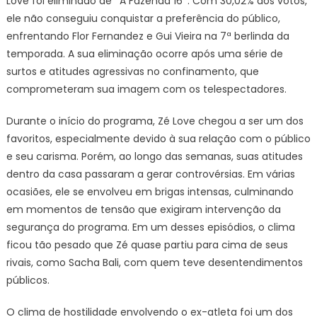
Love foi eliminado de *A Fazenda 16*. Com 30,02% dos votos,
ele não conseguiu conquistar a preferência do público,
enfrentando Flor Fernandez e Gui Vieira na 7ª berlinda da
temporada. A sua eliminação ocorre após uma série de
surtos e atitudes agressivas no confinamento, que
comprometeram sua imagem com os telespectadores.
Durante o início do programa, Zé Love chegou a ser um dos
favoritos, especialmente devido à sua relação com o público
e seu carisma. Porém, ao longo das semanas, suas atitudes
dentro da casa passaram a gerar controvérsias. Em várias
ocasiões, ele se envolveu em brigas intensas, culminando
em momentos de tensão que exigiram intervenção da
segurança do programa. Em um desses episódios, o clima
ficou tão pesado que Zé quase partiu para cima de seus
rivais, como Sacha Bali, com quem teve desentendimentos
públicos.
O clima de hostilidade envolvendo o ex-atleta foi um dos