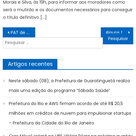
Morais e Silva, às 19h, para informar aos moradores como
será o mutirão e os documentos necessários para conseguir
o título definitivo […]
Navegação
PAT de Sorocaba oferece 205 vagas de emprego na quinta-feira (14) – Agência de Notícias
Alguns túneis interditados nesta quarta-feira. Leia aqui – Prefeitura da Cidade do Rio de Janeiro
de
Pesquisar
artigos
por:
Artigos recentes
Neste sábado (08), a Prefeitura de Guaratinguetá realiza
mais uma edição do programa “Sábado Saúde”
Prefeitura do Rio e AWS firmam acordo de até R$ 20,5
milhões em créditos de nuvem para impulsionar startups
– Prefeitura da Cidade do Rio de Janeiro
Cras Móvel estará na UBS Vitória Régia na próxima quarta-