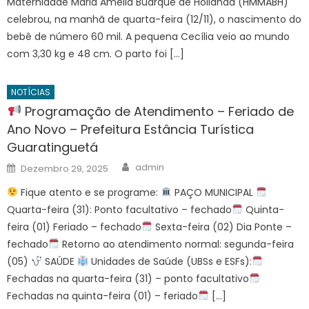
Maternidade Maria Amélia Buarque de Hollanda (HMMABH)
celebrou, na manhã de quarta-feira (12/11), o nascimento do
bebê de número 60 mil. A pequena Cecília veio ao mundo
com 3,30 kg e 48 cm. O parto foi […]
NOTÍCIAS
Programação de Atendimento – Feriado de
Ano Novo – Prefeitura Estância Turística
Guaratinguetá
Author
Posted
admin
Dezembro 29, 2025
on
Fique atento e se programe:
PAÇO MUNICIPAL
Quarta-feira (31): Ponto facultativo – fechado
Quinta-
feira (01) Feriado – fechado
Sexta-feira (02) Dia Ponte –
fechado
Retorno ao atendimento normal: segunda-feira
(05)
SAÚDE
Unidades de Saúde (UBSs e ESFs):
Fechadas na quarta-feira (31) – ponto facultativo
Fechadas na quinta-feira (01) – feriado
[…]