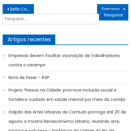
Navegação
Bella Campos acusa Cauã Reymond de ser agressivo e Globo recebe denúncia
Flamengo x Juventude ONDE ASSISTIR AO VIVO, ESCALAÇÕES E PALPITES, BRASILEIRÃO 2025, HOJE (16/04)
de
Pesquisar
artigos
por:
Artigos recentes
Empresas devem facilitar vacinação de trabalhadores
contra o sarampo
Nota de Pesar – IFSP
Projeto ‘Passos na Cidade’ promove inclusão social e
fortalece cuidado em saúde mental por meio da corrida
Galpão das Artes Urbanas da Comlurb prorroga até 20 de
agosto a mostra Renascimento Urbano, reunindo arte,
música e natureza – Prefeitura da Cidade do Rio de