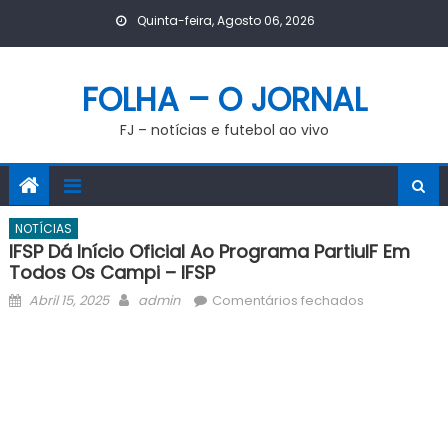
Skip
Quinta-feira, Agosto 06, 2026
to
content
FOLHA – O JORNAL
FJ – notícias e futebol ao vivo
NOTÍCIAS
IFSP Dá Início Oficial Ao Programa PartiuIF Em
Todos Os Campi – IFSP
Posted
Author
em
Abril 15, 2025
admin
Comentários fechados
on
IFSP
dá
início
oficial
ao
programa