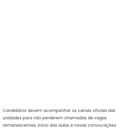
PartiuIF
em
todos
os
campi
–
IFSP
Candidatos devem acompanhar os canais oficiais das
unidades para não perderem chamadas de vagas
remanescentes, início das aulas e novas convocações