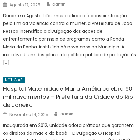
Author
Posted
admin
Agosto 17, 2025
on
Durante o Agosto Lilás, mês dedicado à conscientização
pelo fim da violência contra a mulher, a Prefeitura de João
Pessoa intensifica a divulgação das ações de
enfrentamento por meio de programas como a Ronda
Maria da Penha, instituído há nove anos no Município. A
iniciativa é um dos pilares da política pública de proteção às
[…]
NOTÍCIAS
Hospital Maternidade Maria Amélia celebra 60
mil nascimentos – Prefeitura da Cidade do Rio
de Janeiro
Author
Posted
admin
Novembro 14, 2025
on
Inaugurada em 2012, unidade adota práticas que garantem
os direitos da mãe e do bebê – Divulgação O Hospital