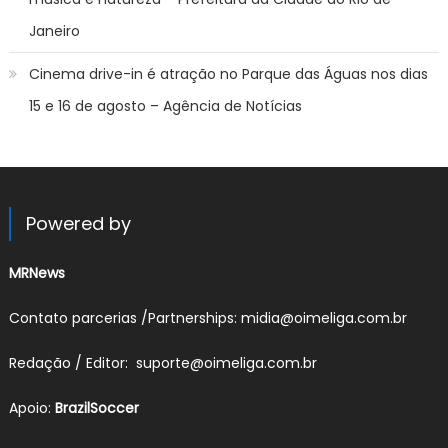
Janeiro
Cinema drive-in é atração no Parque das Águas nos dias
15 e 16 de agosto – Agência de Notícias
Powered by
MRNews
Contato parcerias /Partnerships: midia@oimeliga.com.br
Redação / Editor: suporte@oimeliga.com.br
Apoio:
BrazilSoccer