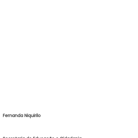
no
Prepara
Campeões
Fernanda Niquirilo