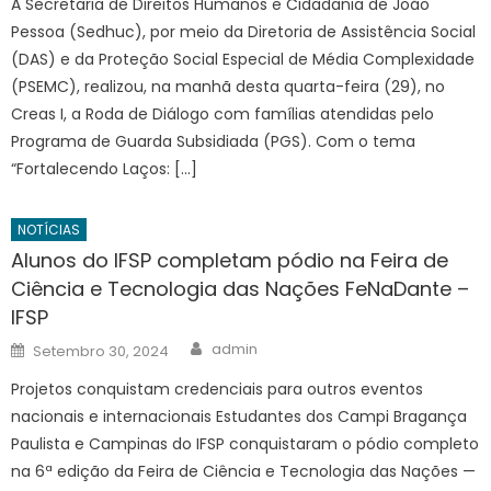
A Secretaria de Direitos Humanos e Cidadania de João
Pessoa (Sedhuc), por meio da Diretoria de Assistência Social
(DAS) e da Proteção Social Especial de Média Complexidade
(PSEMC), realizou, na manhã desta quarta-feira (29), no
Creas I, a Roda de Diálogo com famílias atendidas pelo
Programa de Guarda Subsidiada (PGS). Com o tema
“Fortalecendo Laços: […]
NOTÍCIAS
Alunos do IFSP completam pódio na Feira de
Ciência e Tecnologia das Nações FeNaDante –
IFSP
Author
Posted
admin
Setembro 30, 2024
on
Projetos conquistam credenciais para outros eventos
nacionais e internacionais Estudantes dos Campi Bragança
Paulista e Campinas do IFSP conquistaram o pódio completo
na 6ª edição da Feira de Ciência e Tecnologia das Nações —