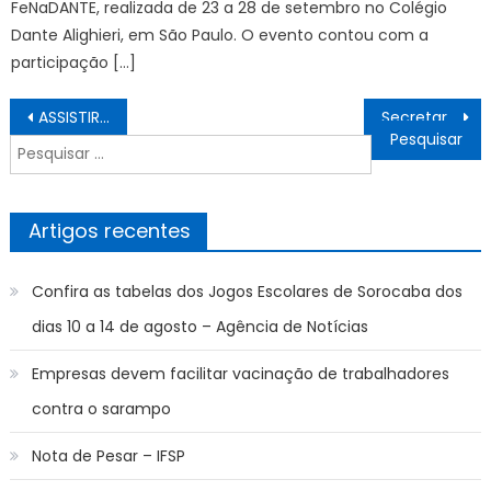
FeNaDANTE, realizada de 23 a 28 de setembro no Colégio
Dante Alighieri, em São Paulo. O evento contou com a
participação […]
Navegação
ASSISTIR AO VIVO New York Red Bulls x Chicago Fire MAJOR LEAGUE SOCCER MLS 2025, HOJE (27/04), PALPITES
Secretaria da Mulher, com apoio do Fundo Social e de outras secretarias, realiza “Aulão Solidário” no Jardim Botânico – Agência de Notícias
de
Pesquisar
artigos
por:
Artigos recentes
Confira as tabelas dos Jogos Escolares de Sorocaba dos
dias 10 a 14 de agosto – Agência de Notícias
Empresas devem facilitar vacinação de trabalhadores
contra o sarampo
Nota de Pesar – IFSP