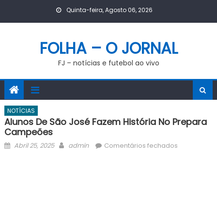
Skip
Quinta-feira, Agosto 06, 2026
to
content
FOLHA – O JORNAL
FJ – notícias e futebol ao vivo
NOTÍCIAS
Alunos De São José Fazem História No Prepara
Campeões
Posted
Author
em
Abril 25, 2025
admin
Comentários fechados
on
Alunos
de
São
José
fazem
história