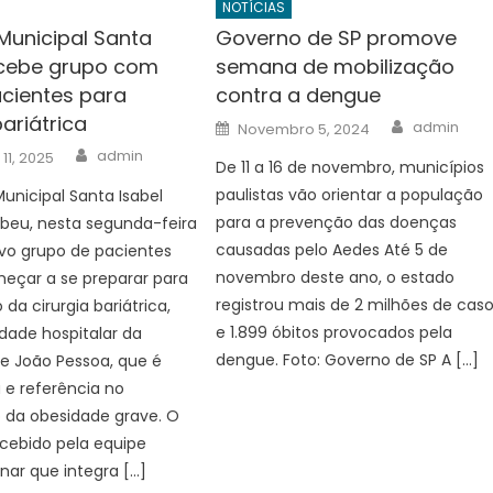
NOTÍCIAS
 Municipal Santa
Governo de SP promove
ecebe grupo com
semana de mobilização
cientes para
contra a dengue
bariátrica
Author
Posted
admin
Novembro 5, 2024
on
Author
admin
11, 2025
De 11 a 16 de novembro, municípios
paulistas vão orientar a população
Municipal Santa Isabel
para a prevenção das doenças
beu, nesta segunda-feira
causadas pelo Aedes Até 5 de
vo grupo de pacientes
novembro deste ano, o estado
eçar a se preparar para
registrou mais de 2 milhões de cas
 da cirurgia bariátrica,
e 1.899 óbitos provocados pela
idade hospitalar da
dengue. Foto: Governo de SP A […]
de João Pessoa, que é
a e referência no
 da obesidade grave. O
ecebido pela equipe
inar que integra […]