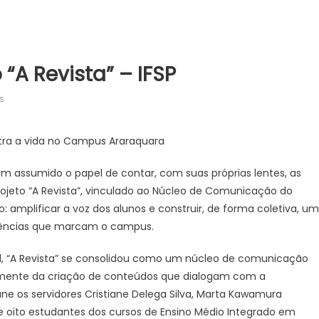
“A Revista” – IFSP
em
s
Meu
Campus
istra a vida no Campus Araraquara
tem:
Projeto
 assumido o papel de contar, com suas próprias lentes, as
“A
rojeto “A Revista”, vinculado ao Núcleo de Comunicação do
Revista”
mplificar a voz dos alunos e construir, de forma coletiva, um
–
eriências que marcam o campus.
IFSP
al, “A Revista” se consolidou como um núcleo de comunicação
amente da criação de conteúdos que dialogam com a
e os servidores Cristiane Delega Silva, Marta Kawamura
 e oito estudantes dos cursos de Ensino Médio Integrado em