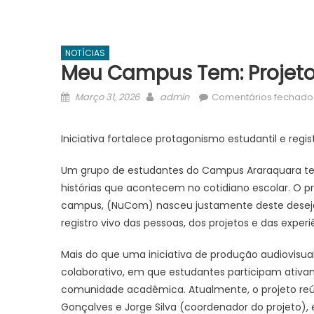
NOTÍCIAS
Meu Campus Tem: Projeto 
Posted
Author
Março 31, 2026
admin
Comentários fechado
on
Iniciativa fortalece protagonismo estudantil e reg
Um grupo de estudantes do Campus Araraquara tem
histórias que acontecem no cotidiano escolar. O p
campus, (NuCom) nasceu justamente deste desejo: a
registro vivo das pessoas, dos projetos e das exp
Mais do que uma iniciativa de produção audiovisu
colaborativo, em que estudantes participam ativ
comunidade acadêmica. Atualmente, o projeto reún
Gonçalves e Jorge Silva (coordenador do projeto),