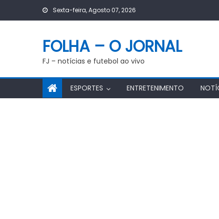
Skip
Sexta-feira, Agosto 07, 2026
to
content
FOLHA – O JORNAL
FJ – notícias e futebol ao vivo
ESPORTES
ENTRETENIMENTO
NOTÍ