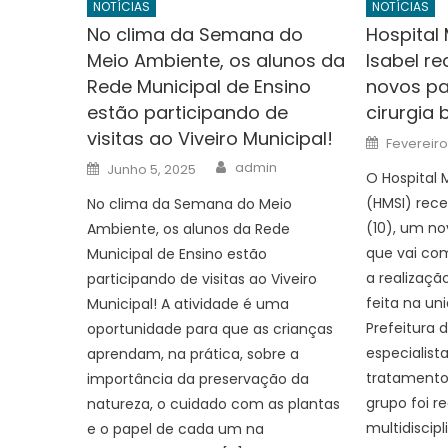
NOTÍCIAS
NOTÍCIAS
No clima da Semana do
Hospital
Meio Ambiente, os alunos da
Isabel r
Rede Municipal de Ensino
novos pa
estão participando de
cirurgia 
visitas ao Viveiro Municipal!
Posted
Fevereiro 
on
Author
Posted
admin
Junho 5, 2025
on
O Hospital 
(HMSI) rece
No clima da Semana do Meio
(10), um no
Ambiente, os alunos da Rede
que vai com
Municipal de Ensino estão
a realização
participando de visitas ao Viveiro
feita na un
Municipal! A atividade é uma
Prefeitura 
oportunidade para que as crianças
especialist
aprendam, na prática, sobre a
tratamento
importância da preservação da
grupo foi r
natureza, o cuidado com as plantas
multidiscipl
e o papel de cada um na