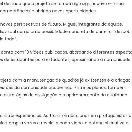
uel destaca que o projeto se tornou algo significativo em sua
e competências e abrindo novas oportunidades.
ovas perspectivas de futuro. Miguel, integrante da equipe,
iovisual como uma possibilidade concreta de carreira: “descobr
da toda”.
be conta com 13 vídeos publicados, abordando diferentes aspect
os de estudantes para estudantes, aproximando a comunidade
projeto com a manutenção de quadros já existentes e a criação
gestões da comunidade acadêmica. Entre os planos, também
e estratégias de divulgação e o aprimoramento da qualidade
constrói experiências. Ao transformar alunos em protagonistas d
s, amplia vozes e revela, a cada vídeo, o potencial criativo e