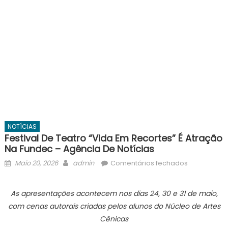
NOTÍCIAS
Festival De Teatro “Vida Em Recortes” É Atração
Na Fundec – Agência De Notícias
Posted
Author
em
Maio 20, 2026
admin
Comentários fechados
on
Festival
de
As apresentações acontecem nos dias 24, 30 e 31 de maio,
teatro
com cenas autorais criadas pelos alunos do Núcleo de Artes
“Vida
Cênicas
em