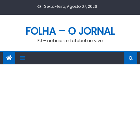
Skip
Sexta-feira, Agosto 07, 2026
to
content
FOLHA – O JORNAL
FJ – notícias e futebol ao vivo