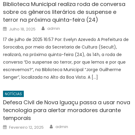
Biblioteca Municipal realiza roda de conversa
sobre os gêneros literários de suspense e
terror na próxima quinta-feira (24)
Author
Posted
admin
Julho 18, 2025
on
17 de julho de 2025 16:57 Por: Evelyn Azevedo A Prefeitura de
Sorocaba, por meio da Secretaria de Cultura (Secult),
realizará, na próxima quinta-feira (24), às 14h, a roda de
conversa “Do suspense ao terror, por que lemos e por que
escrevemos?”, na Biblioteca Municipal “Jorge Guilherme
Senger”, localizada no Alto da Boa Vista. A […]
NOTÍCIAS
Defesa Civil de Nova Iguaçu passa a usar nova
tecnologia para alertar moradores durante
temporais
Author
Posted
admin
Fevereiro 12, 2025
on