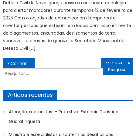
Defesa Civil de Nova Iguaçu passa a usar nova tecnologia
para alertar moradores durante temporais 12 de fevereiro de
2025 Com o objetivo de comunicar em tempo real e
orientar pessoas que estejam em locais com risco iminente
de alagamentos, enxurradas, deslizamentos de terra,
vendavais e chuvas de granizo, a Secretaria Municipal de
Defesa Civil […]
Navegação
Confiante no hexa, Neymar projeta última Copa do Mundo da carreira
O Dia Mundial de Doação de Leite Humano: gesto que salva vidas – Prefeitura da Cidade do Rio de Janeiro
de
Pesquisar
artigos
por:
Artigos recentes
Atenção, motoristas! – Prefeitura Estância Turística
Guaratinguetá
Ministra e especialistas discutem os desafios pós