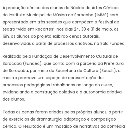
Recortes”
A produção cênica dos alunos do Núcleo de Artes Cênicas
é
do Instituto Municipal de Música de Sorocaba (IMMS) será
atração
apresentada em três sessões que compõem o festival de
na
Fundec
teatro “Vida em Recortes”. Nos dias 24, 30 e 31 de maio, às
–
18h, os alunos do projeto exibirão cenas autorais,
Agência
desenvolvidas a partir de processos criativos, na Sala Fundec.
de
Notícias
Realizada pela Fundação de Desenvolvimento Cultural de
Sorocaba (Fundec), que conta com a parceria da Prefeitura
de Sorocaba, por meio da Secretaria de Cultura (Secult), a
mostra promove um espaço de apresentação dos
processos pedagógicos trabalhados ao longo do curso,
evidenciando a construção coletiva e a autonomia criativa
dos alunos.
Todas as cenas foram criadas pelos próprios alunos, a partir
de exercícios de dramaturgia, adaptação e composição
cênica. O resultado é um mosaico de narrativas da comédia